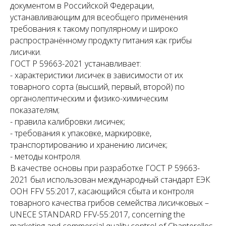
документом в Российской Федерации,
устанавливающим для всеобщего применения
требования к такому популярному и широко
распространённому продукту питания как грибы
лисички.
ГОСТ Р 59663-2021 устанавливает:
- характеристики лисичек в зависимости от их
товарного сорта (высший, первый, второй) по
органолептическим и физико-химическим
показателям;
- правила калибровки лисичек;
- требования к упаковке, маркировке,
транспортированию и хранению лисичек;
- методы контроля.
В качестве основы при разработке ГОСТ Р 59663-
2021 был использован международный стандарт ЕЭК
ООН FFV 55:2017, касающийся сбыта и контроля
товарного качества грибов семейства лисичковых –
UNECE STANDARD FFV-55:2017, concerning the
marketing and commercial quality control of Chanterelles.