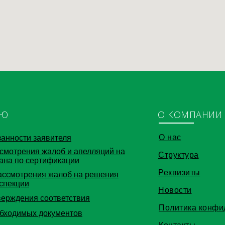
ЛЮ
О КОМПАНИИ
О нас
занности заявителя
смотрения жалоб и апелляций на
Структура
ана по сертификации
Реквизиты
ассмотрения жалоб на решения
нспекции
Новости
ерждения соответствия
Политика конфи
бходимых документов